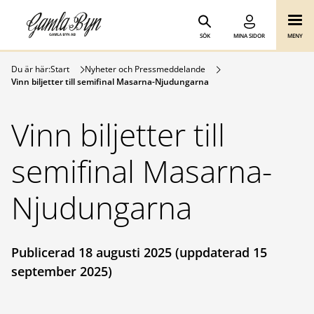
Gamla Byn AB
Hoppa till innehåll
SÖK
MINA SIDOR
MENY
Du är här:
Start
Nyheter och Pressmeddelande
Vinn biljetter till semifinal Masarna-Njudungarna
Vinn biljetter till
semifinal Masarna-
Njudungarna
Publicerad 18 augusti 2025 (uppdaterad 15
september 2025)