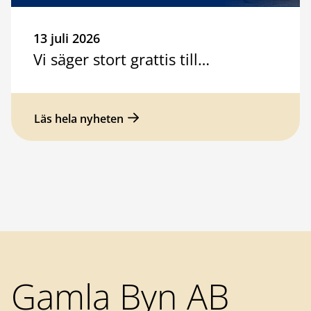
13 juli 2026
Vi säger stort grattis till…
Läs hela nyheten
Sidfot
Gamla Byn AB