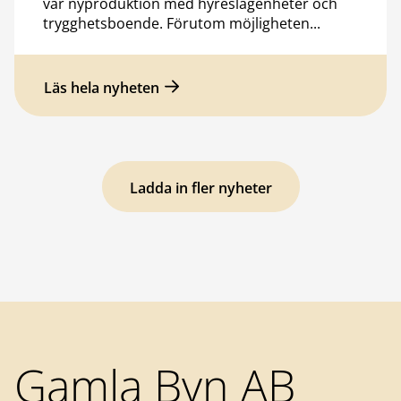
vår nyproduktion med hyreslägenheter och
trygghetsboende. Förutom möjligheten...
Läs hela nyheten
Ladda in fler nyheter
Sidfot
Gamla Byn AB