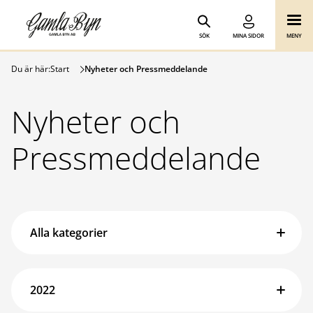
Gamla Byn AB
Hoppa till innehåll
SÖK
MINA SIDOR
MENY
Du är här:
Start
Nyheter och Pressmeddelande
Nyheter och
Pressmeddelande