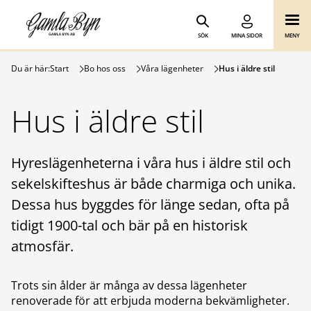
Gamla Byn AB
Hoppa till innehåll
SÖK
MINA SIDOR
MENY
Du är här:
Start
Bo hos oss
Våra lägenheter
Hus i äldre stil
Hus i äldre stil
Hyreslägenheterna i våra hus i äldre stil och
sekelskifteshus är både charmiga och unika.
Dessa hus byggdes för länge sedan, ofta på
tidigt 1900-tal och bär på en historisk
atmosfär.
Trots sin ålder är många av dessa lägenheter
renoverade för att erbjuda moderna bekvämligheter.