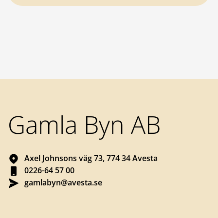
Sidfot
Gamla Byn AB
Axel Johnsons väg 73, 774 34 Avesta
0226-64 57 00
gamlabyn@avesta.se