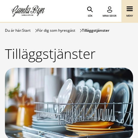
Gamla Byn AB
Hoppa till innehåll
SÖK
MINA SIDOR
MENY
Du är här:
Start
För dig som hyresgäst
Tilläggstjänster
Tilläggstjänster