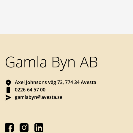
Sidfot
Gamla Byn AB
Axel Johnsons väg 73, 774 34 Avesta
0226-64 57 00
gamlabyn@avesta.se