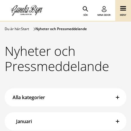
Gamla Byn AB
Hoppa till innehåll
SÖK
MINA SIDOR
MENY
Du är här:
Start
Nyheter och Pressmeddelande
Nyheter och
Pressmeddelande