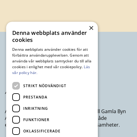
×
Denna webbplats använder
cookies
Denna webbplats använder cookies för att
förbättra användarupplevelsen. Genom att
använda vår webbplats samtycker du till alla
cookies i enlighet med vår cookiepolicy.
Läs
vår policy här.
STRIKT NÖDVÄNDIGT
PRESTANDA
INRIKTNING
Avesta Industristad AB ett dotterbolag till Gamla Byn
AB som erbjuder kontor och lokaler till både
FUNKTIONER
egenföretagare och större företagsverksamheter.
OKLASSIFICERADE