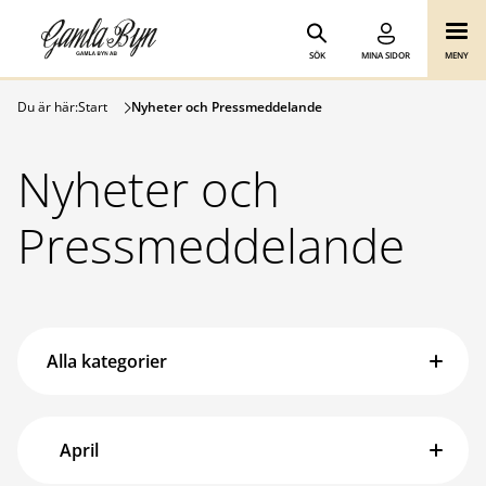
Gamla Byn AB
Hoppa till innehåll
SÖK
MINA SIDOR
MENY
Du är här:
Start
Nyheter och Pressmeddelande
Nyheter och
Pressmeddelande