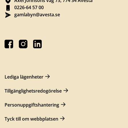
Axel Johnsons väg 73, 774 34 Avesta
0226-64 57 00
gamlabyn@avesta.se
Lediga lägenheter
Tillgänglighetsredogörelse
Personuppgiftshantering
Tyck till om webbplatsen