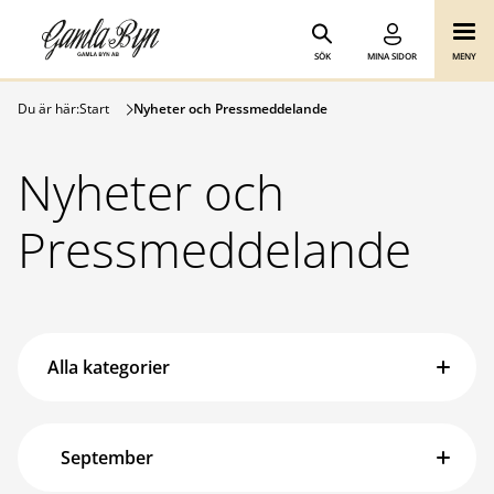
Gamla Byn AB
Hoppa till innehåll
SÖK
MINA SIDOR
MENY
Du är här:
Start
Nyheter och Pressmeddelande
Nyheter och
Pressmeddelande