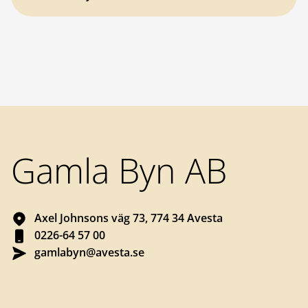
Sidfot
Gamla Byn AB
Axel Johnsons väg 73, 774 34 Avesta
0226-64 57 00
gamlabyn@avesta.se