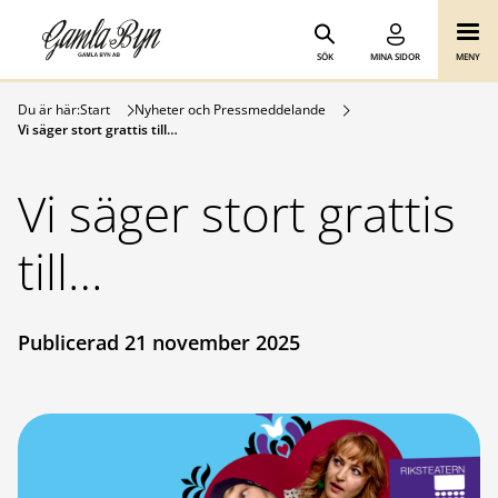
Gamla Byn AB
Hoppa till innehåll
SÖK
MINA SIDOR
MENY
Du är här:
Start
Nyheter och Pressmeddelande
Vi säger stort grattis till…
Vi säger stort grattis
till…
Publicerad 21 november 2025