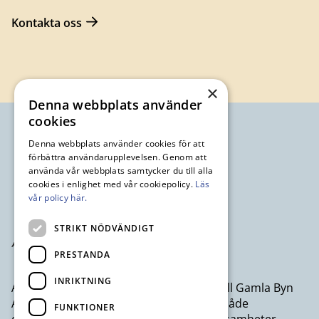
Kontakta oss
×
Denna webbplats använder
cookies
Denna webbplats använder cookies för att
förbättra användarupplevelsen. Genom att
använda vår webbplats samtycker du till alla
cookies i enlighet med vår cookiepolicy.
Läs
vår policy här.
STRIKT NÖDVÄNDIGT
PRESTANDA
INRIKTNING
Avesta Industristad AB ett dotterbolag till Gamla Byn
AB som erbjuder kontor och lokaler till både
FUNKTIONER