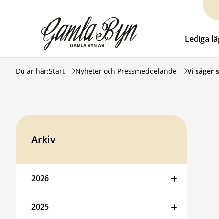
Hoppa till innehåll
Gamla Byn AB
Lediga l
Du är här:
Start
Nyheter och Pressmeddelande
Vi säger st
Arkiv
2026
2025