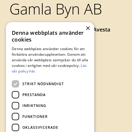
Gamla Byn AB
×
Axel Johnsons väg 73, 774 34 Avesta
Denna webbplats använder
0226-64 57 00
cookies
gamlabyn@avesta.se
Denna webbplats använder cookies för att
förbättra användarupplevelsen. Genom att
använda vår webbplats samtycker du till alla
cookies i enlighet med vår cookiepolicy.
Läs
vår policy här.
STRIKT NÖDVÄNDIGT
PRESTANDA
INRIKTNING
FUNKTIONER
OKLASSIFICERADE