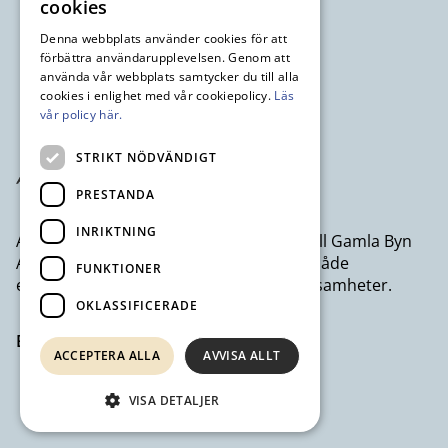
cookies
Denna webbplats använder cookies för att
förbättra användarupplevelsen. Genom att
använda vår webbplats samtycker du till alla
cookies i enlighet med vår cookiepolicy.
Läs
vår policy här.
STRIKT NÖDVÄNDIGT
PRESTANDA
INRIKTNING
Avesta Industristad AB ett dotterbolag till Gamla Byn
AB som erbjuder kontor och lokaler till både
FUNKTIONER
egenföretagare och större företagsverksamheter.
OKLASSIFICERADE
Besök avestaindustristad.se
ACCEPTERA ALLA
AVVISA ALLT
VISA DETALJER