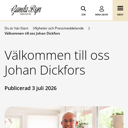
Gamla Byn AB
Hoppa till innehåll
SÖK
MINA SIDOR
MENY
Du är här:
Start
Nyheter och Pressmeddelande
Välkommen till oss Johan Dickfors
Välkommen till oss
Johan Dickfors
Publicerad 3 juli 2026