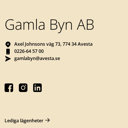
Sidfot
Gamla Byn AB
Axel Johnsons väg 73, 774 34 Avesta
0226-64 57 00
gamlabyn@avesta.se
Lediga lägenheter