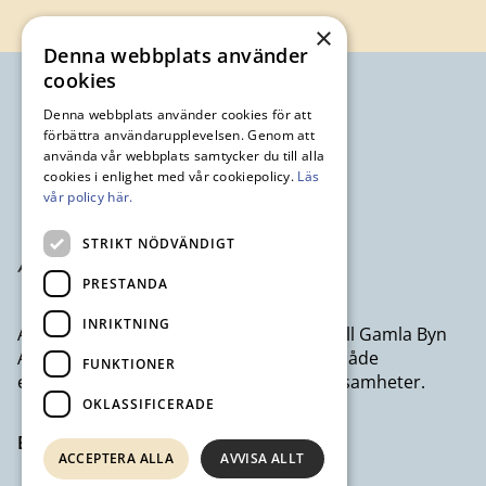
×
Denna webbplats använder
cookies
Denna webbplats använder cookies för att
förbättra användarupplevelsen. Genom att
använda vår webbplats samtycker du till alla
cookies i enlighet med vår cookiepolicy.
Läs
vår policy här.
STRIKT NÖDVÄNDIGT
PRESTANDA
INRIKTNING
Avesta Industristad AB ett dotterbolag till Gamla Byn
AB som erbjuder kontor och lokaler till både
FUNKTIONER
egenföretagare och större företagsverksamheter.
OKLASSIFICERADE
Besök avestaindustristad.se
ACCEPTERA ALLA
AVVISA ALLT