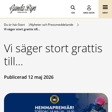
Gamla Byn AB
Hoppa till innehåll
SÖK
MINA SIDOR
MENY
Du är här:
Start
Nyheter och Pressmeddelande
Vi säger stort grattis till…
Vi säger stort grattis
till…
Publicerad 12 maj 2026