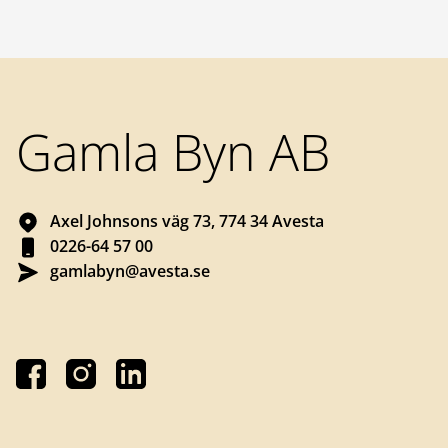
Sidfot
Gamla Byn AB
Axel Johnsons väg 73, 774 34 Avesta
0226-64 57 00
gamlabyn@avesta.se