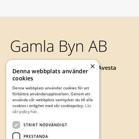
Sidfot
Gamla Byn AB
×
Axel Johnsons väg 73, 774 34 Avesta
Denna webbplats använder
0226-64 57 00
cookies
gamlabyn@avesta.se
Denna webbplats använder cookies för att
förbättra användarupplevelsen. Genom att
använda vår webbplats samtycker du till alla
cookies i enlighet med vår cookiepolicy.
Läs
vår policy här.
STRIKT NÖDVÄNDIGT
PRESTANDA