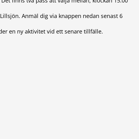
 Det finns två pass att välja mellan, klockan 15.00
l Lillsjön. Anmäl dig via knappen nedan senast 6
r en ny aktivitet vid ett senare tillfälle.