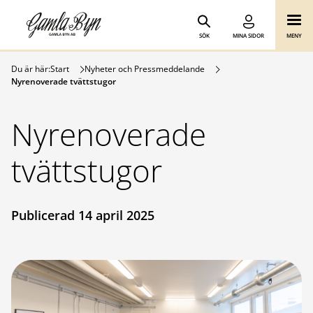
Gamla Byn AB
Hoppa till innehåll
SÖK
MINA SIDOR
MENY
Du är här:
Start
Nyheter och Pressmeddelande
Nyrenoverade tvättstugor
Nyrenoverade
tvättstugor
Publicerad 14 april 2025