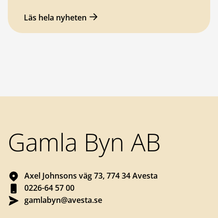
Läs hela nyheten
Sidfot
Gamla Byn AB
Axel Johnsons väg 73, 774 34 Avesta
0226-64 57 00
gamlabyn@avesta.se