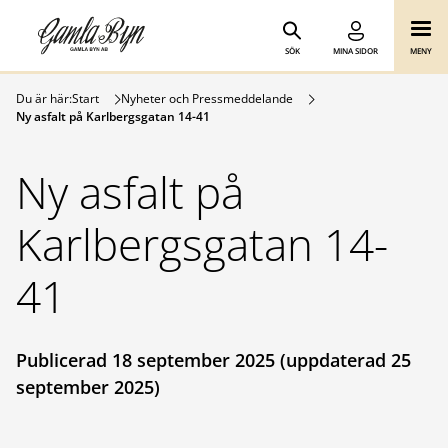
Gamla Byn AB
Hoppa till innehåll
SÖK
MINA SIDOR
MENY
Du är här:
Start
Nyheter och Pressmeddelande
Ny asfalt på Karlbergsgatan 14-41
Ny asfalt på
Karlbergsgatan 14-
41
Publicerad 18 september 2025 (uppdaterad 25
september 2025)