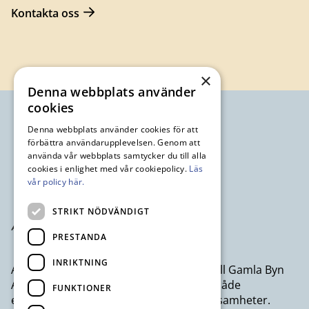
Kontakta oss
×
Denna webbplats använder
cookies
Denna webbplats använder cookies för att
förbättra användarupplevelsen. Genom att
använda vår webbplats samtycker du till alla
cookies i enlighet med vår cookiepolicy.
Läs
vår policy här.
STRIKT NÖDVÄNDIGT
PRESTANDA
INRIKTNING
Avesta Industristad AB ett dotterbolag till Gamla Byn
AB som erbjuder kontor och lokaler till både
FUNKTIONER
egenföretagare och större företagsverksamheter.