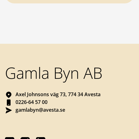
Sidfot
Gamla Byn AB
Axel Johnsons väg 73, 774 34 Avesta
0226-64 57 00
gamlabyn@avesta.se