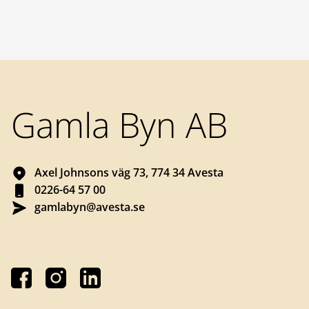
Sidfot
Gamla Byn AB
Axel Johnsons väg 73, 774 34 Avesta
0226-64 57 00
gamlabyn@avesta.se