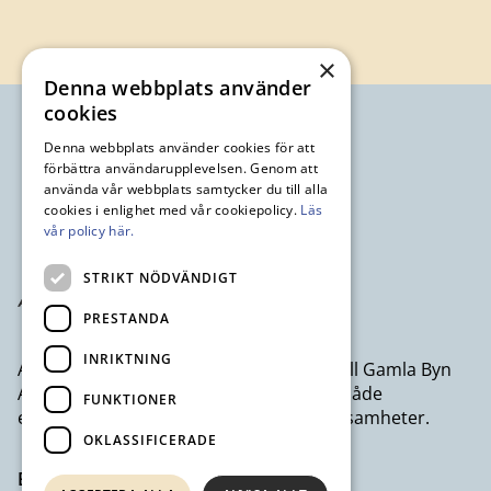
×
Denna webbplats använder
cookies
Denna webbplats använder cookies för att
förbättra användarupplevelsen. Genom att
använda vår webbplats samtycker du till alla
cookies i enlighet med vår cookiepolicy.
Läs
vår policy här.
STRIKT NÖDVÄNDIGT
PRESTANDA
INRIKTNING
Avesta Industristad AB ett dotterbolag till Gamla Byn
AB som erbjuder kontor och lokaler till både
FUNKTIONER
egenföretagare och större företagsverksamheter.
OKLASSIFICERADE
Besök avestaindustristad.se