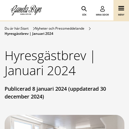
Gamla Byn AB
Hoppa till innehåll
SÖK
MINA SIDOR
MENY
Du är här:
Start
Nyheter och Pressmeddelande
Hyresgästbrev | Januari 2024
Hyresgästbrev |
Januari 2024
Publicerad 8 januari 2024 (uppdaterad 30
december 2024)