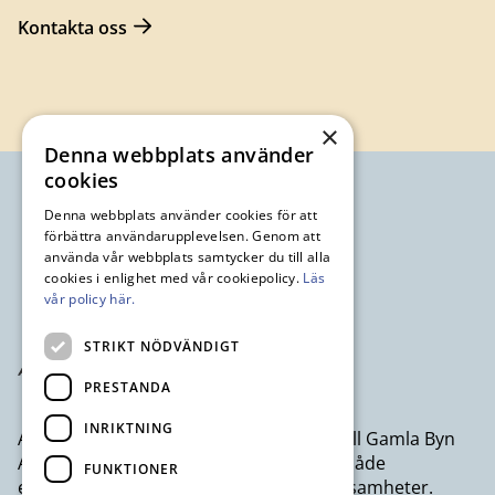
Kontakta oss
×
Denna webbplats använder
cookies
Denna webbplats använder cookies för att
förbättra användarupplevelsen. Genom att
använda vår webbplats samtycker du till alla
cookies i enlighet med vår cookiepolicy.
Läs
vår policy här.
STRIKT NÖDVÄNDIGT
PRESTANDA
INRIKTNING
Avesta Industristad AB ett dotterbolag till Gamla Byn
AB som erbjuder kontor och lokaler till både
FUNKTIONER
egenföretagare och större företagsverksamheter.