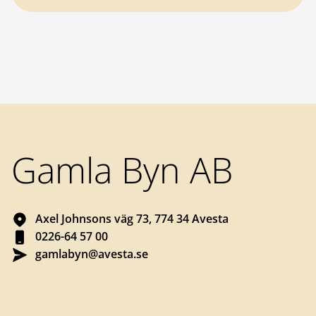
Sidfot
Gamla Byn AB
Axel Johnsons väg 73, 774 34 Avesta
0226-64 57 00
gamlabyn@avesta.se