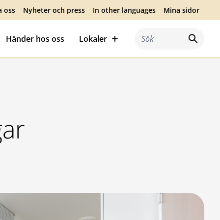
a oss
Nyheter och press
In other languages
Mina sidor
Händer hos oss
Lokaler
Sök efter:
gar