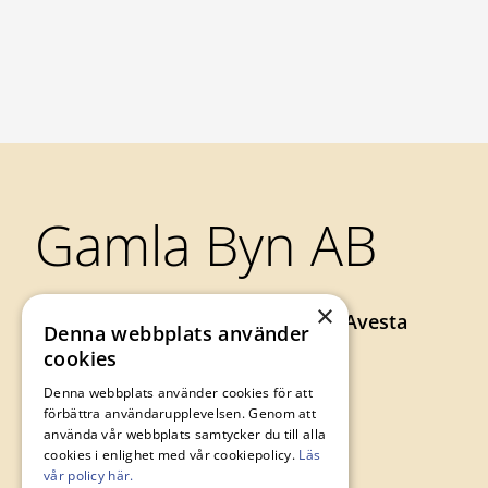
Sidfot
Gamla Byn AB
×
Axel Johnsons väg 73, 774 34 Avesta
Denna webbplats använder
0226-64 57 00
cookies
gamlabyn@avesta.se
Denna webbplats använder cookies för att
förbättra användarupplevelsen. Genom att
använda vår webbplats samtycker du till alla
cookies i enlighet med vår cookiepolicy.
Läs
vår policy här.