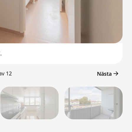
.
av
12
Nästa