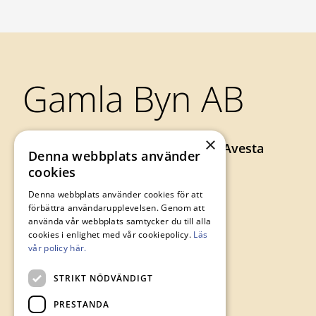
Sidfot
Gamla Byn AB
×
Axel Johnsons väg 73, 774 34 Avesta
Denna webbplats använder
0226-64 57 00
cookies
gamlabyn@avesta.se
Denna webbplats använder cookies för att
förbättra användarupplevelsen. Genom att
använda vår webbplats samtycker du till alla
cookies i enlighet med vår cookiepolicy.
Läs
vår policy här.
STRIKT NÖDVÄNDIGT
PRESTANDA