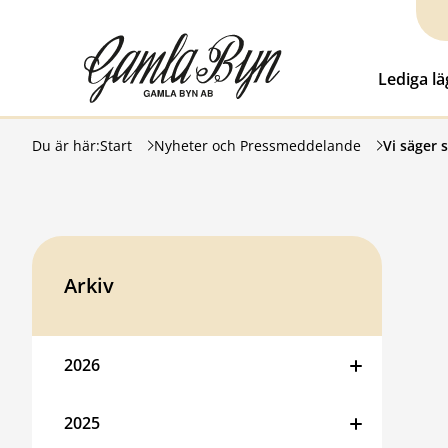
Hoppa till innehåll
Gamla Byn AB
Lediga l
Du är här:
Start
Nyheter och Pressmeddelande
Vi säger s
Arkiv
2026
2025