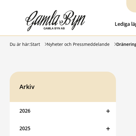
Hoppa till innehåll
Gamla Byn AB
Lediga l
Du är här:
Start
Nyheter och Pressmeddelande
Dränering
Arkiv
2026
2025