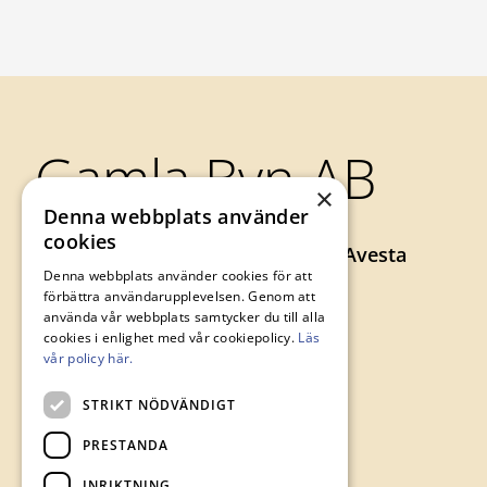
Sidfot
Gamla Byn AB
×
Denna webbplats använder
cookies
Axel Johnsons väg 73, 774 34 Avesta
Denna webbplats använder cookies för att
0226-64 57 00
förbättra användarupplevelsen. Genom att
gamlabyn@avesta.se
använda vår webbplats samtycker du till alla
cookies i enlighet med vår cookiepolicy.
Läs
vår policy här.
STRIKT NÖDVÄNDIGT
PRESTANDA
INRIKTNING