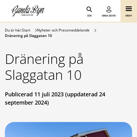
Gamla Byn AB
Hoppa till innehåll
SÖK
MINA SIDOR
MENY
Du är här:
Start
Nyheter och Pressmeddelande
Dränering på Slaggatan 10
Dränering på
Slaggatan 10
Publicerad 11 juli 2023 (uppdaterad 24
september 2024)