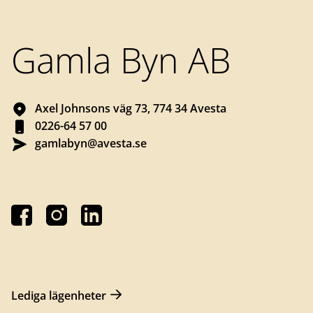
Sidfot
Gamla Byn AB
Axel Johnsons väg 73, 774 34 Avesta
0226-64 57 00
gamlabyn@avesta.se
Lediga lägenheter