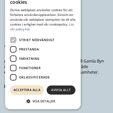
cookies
Denna webbplats använder cookies för att
förbättra användarupplevelsen. Genom att
använda vår webbplats samtycker du till alla
cookies i enlighet med vår cookiepolicy.
Läs
vår policy här.
STRIKT NÖDVÄNDIGT
PRESTANDA
INRIKTNING
Avesta Industristad AB ett dotterbolag till Gamla Byn
AB som erbjuder kontor och lokaler till både
FUNKTIONER
egenföretagare och större företagsverksamheter.
OKLASSIFICERADE
Besök avestaindustristad.se
ACCEPTERA ALLA
AVVISA ALLT
VISA DETALJER