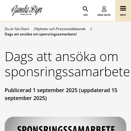
Gamla Byn AB
Hoppa till innehåll
SÖK
MINA SIDOR
MENY
Du är här:
Start
Nyheter och Pressmeddelande
Dags att ansöka om sponsringssamarbete!
Dags att ansöka om
sponsringssamarbete
Publicerad 1 september 2025 (uppdaterad 15
september 2025)