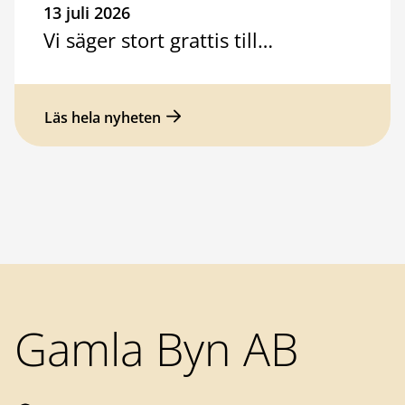
13 juli 2026
Vi säger stort grattis till…
Läs hela nyheten
Sidfot
Gamla Byn AB