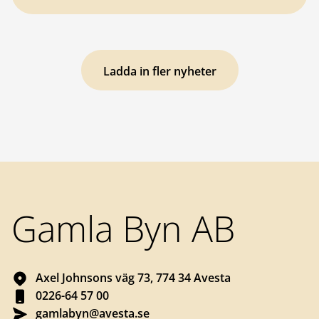
Ladda in fler nyheter
Sidfot
Gamla Byn AB
Axel Johnsons väg 73, 774 34 Avesta
0226-64 57 00
gamlabyn@avesta.se