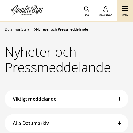
Gamla Byn AB
Hoppa till innehåll
SÖK
MINA SIDOR
MENY
Du är här:
Start
Nyheter och Pressmeddelande
Nyheter och
Pressmeddelande