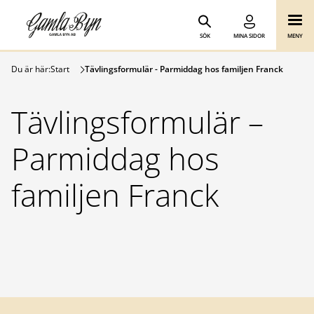
Gamla Byn AB
Hoppa till innehåll
SÖK
MINA SIDOR
MENY
Du är här:
Start
Tävlingsformulär - Parmiddag hos familjen Franck
Tävlingsformulär –
Parmiddag hos
familjen Franck
Sidfot