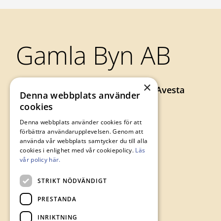
Sidfot
Gamla Byn AB
×
Axel Johnsons väg 73, 774 34 Avesta
Denna webbplats använder
0226-64 57 00
cookies
gamlabyn@avesta.se
Denna webbplats använder cookies för att
förbättra användarupplevelsen. Genom att
använda vår webbplats samtycker du till alla
cookies i enlighet med vår cookiepolicy.
Läs
vår policy här.
STRIKT NÖDVÄNDIGT
PRESTANDA
INRIKTNING