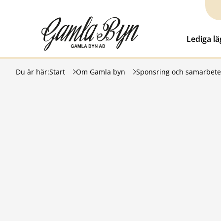
Hoppa till innehåll
Gamla Byn AB
Lediga l
Du är här:
Start
Om Gamla byn
Sponsring och samarbet