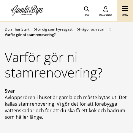
Gamla Byn AB
Hoppa till innehåll
SÖK
MINA SIDOR
MENY
Du är här:
Start
För dig som hyresgäst
Frågor och svar
Varför gör ni stamrenovering?
Varför gör ni
stamrenovering?
Svar
Avloppsrören i huset är gamla och måste bytas ut. Det
kallas stamrenovering. Vi gör det för att förebygga
vattenskador och för att du ska få ett kök och badrum
som håller länge.