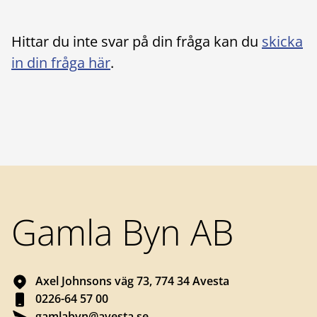
Hittar du inte svar på din fråga kan du
skicka
in din fråga här
.
Sidfot
Gamla Byn AB
Axel Johnsons väg 73, 774 34 Avesta
0226-64 57 00
gamlabyn@avesta.se