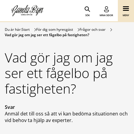
Gamla Byn AB
Hoppa till innehåll
SÖK
MINA SIDOR
MENY
Du är här:
Start
För dig som hyresgäst
Frågor och svar
Vad gör jag om jag ser ett fågelbo på fastigheten?
Vad gör jag om jag
ser ett fågelbo på
fastigheten?
Svar
Anmäl det till oss så att vi kan bedöma situationen och
vid behov ta hjälp av experter.