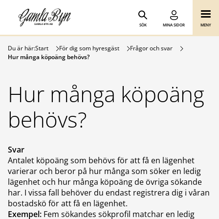
Gamla Byn AB
Hoppa till innehåll
SÖK
MINA SIDOR
MENY
Du är här:
Start
För dig som hyresgäst
Frågor och svar
Hur många köpoäng behövs?
Hur många köpoäng
behövs?
Svar
Antalet köpoäng som behövs för att få en lägenhet
varierar och beror på hur många som söker en ledig
lägenhet och hur många köpoäng de övriga sökande
har. I vissa fall behöver du endast registrera dig i våran
bostadskö för att få en lägenhet.
Exempel:
Fem sökandes sökprofil matchar en ledig