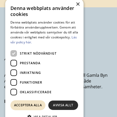
×
Denna webbplats använder
cookies
Denna webbplats använder cookies för att
förbättra användarupplevelsen. Genom att
använda vår webbplats samtycker du till alla
cookies i enlighet med vår cookiepolicy.
Läs
vår policy här.
STRIKT NÖDVÄNDIGT
PRESTANDA
INRIKTNING
Avesta Industristad AB ett dotterbolag till Gamla Byn
AB som erbjuder kontor och lokaler till både
FUNKTIONER
egenföretagare och större företagsverksamheter.
OKLASSIFICERADE
Besök avestaindustristad.se
ACCEPTERA ALLA
AVVISA ALLT
VISA DETALJER