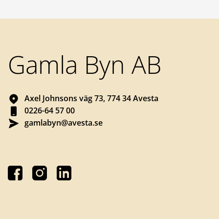
Sidfot
Gamla Byn AB
Axel Johnsons väg 73, 774 34 Avesta
0226-64 57 00
gamlabyn@avesta.se