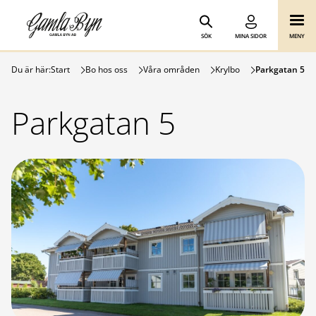
Gamla Byn AB
Hoppa till innehåll
SÖK
MINA SIDOR
MENY
Du är här:
Start
Bo hos oss
Våra områden
Krylbo
Parkgatan 5
Parkgatan 5