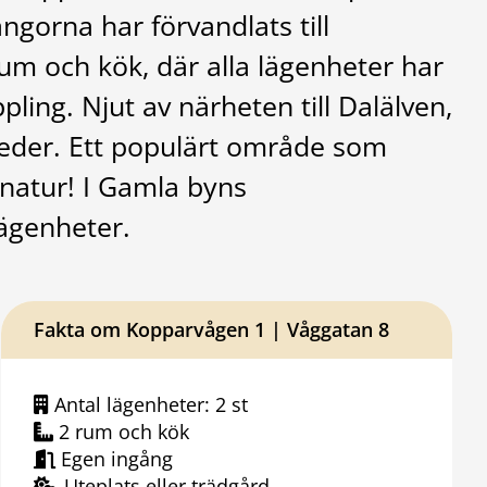
gorna har förvandlats till
um och kök, där alla lägenheter har
pling. Njut av närheten till Dalälven,
der. Ett populärt område som
 natur! I Gamla byns
ägenheter.
Fakta om Kopparvågen 1 | Våggatan 8
Antal lägenheter: 2 st
2 rum och kök
Egen ingång
Uteplats eller trädgård