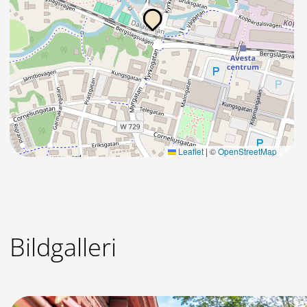
Leaflet
|
©
OpenStreetMap
Bildgalleri