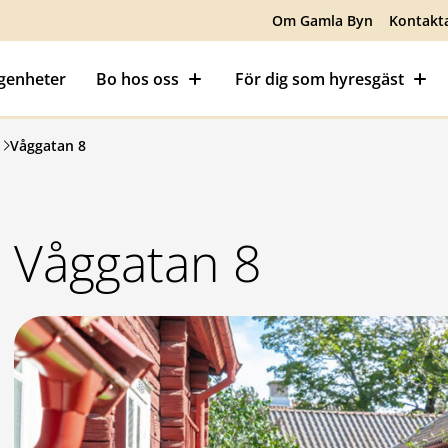
Om Gamla Byn
Kontakt
ägenheter
Bo hos oss
För dig som hyresgäst
Våggatan 8
Våggatan 8