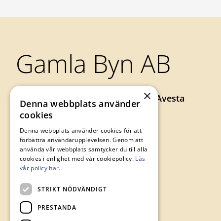
Sidfot
Gamla Byn AB
×
Axel Johnsons väg 73, 774 34 Avesta
Denna webbplats använder
0226-64 57 00
cookies
gamlabyn@avesta.se
Denna webbplats använder cookies för att
förbättra användarupplevelsen. Genom att
använda vår webbplats samtycker du till alla
cookies i enlighet med vår cookiepolicy.
Läs
vår policy här.
STRIKT NÖDVÄNDIGT
PRESTANDA