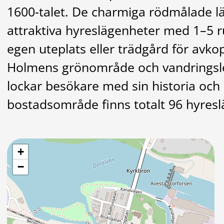
1600-talet. De charmiga rödmålade län
attraktiva hyreslägenheter med 1–5 r
egen uteplats eller trädgård för avkop
Holmens grönområde och vandringsle
lockar besökare med sin historia och
bostadsområde finns totalt 96 hyresl
+
−