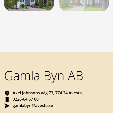
Sidfot
Gamla Byn AB
Axel Johnsons väg 73, 774 34 Avesta
0226-64 57 00
gamlabyn@avesta.se