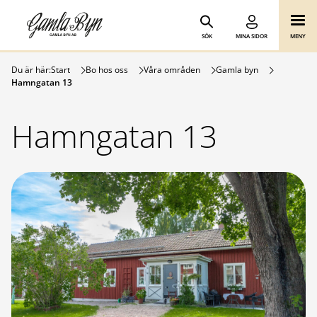
Gamla Byn AB
Hoppa till innehåll
SÖK
MINA SIDOR
MENY
Du är här:
Start
Bo hos oss
Våra områden
Gamla byn
Hamngatan 13
Hamngatan 13