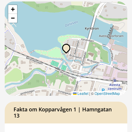
+
−
Leaflet
|
©
OpenStreetMap
Fakta om Kopparvågen 1 | Hamngatan
13