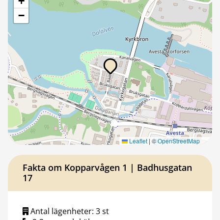
+
−
Leaflet
|
©
OpenStreetMap
Fakta om Kopparvågen 1 | Badhusgatan
17
Antal lägenheter: 3 st