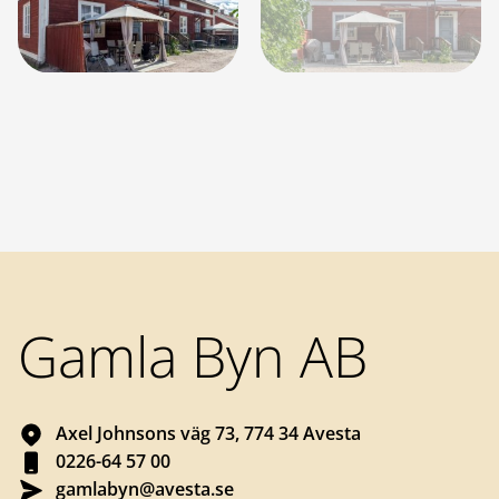
Sidfot
Gamla Byn AB
Axel Johnsons väg 73, 774 34 Avesta
0226-64 57 00
gamlabyn@avesta.se