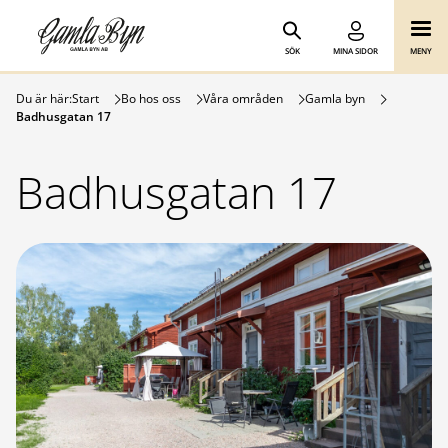
Gamla Byn AB
Hoppa till innehåll
SÖK
MINA SIDOR
MENY
Du är här:
Start
Bo hos oss
Våra områden
Gamla byn
Badhusgatan 17
Badhusgatan 17