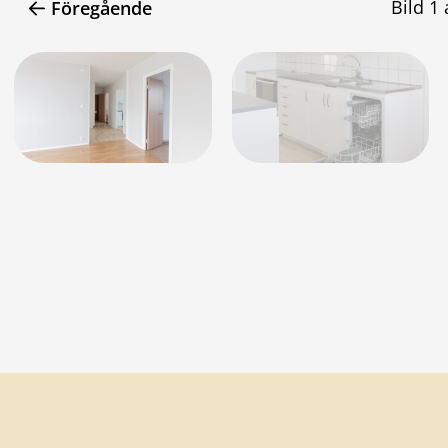
Bild
1
Föregående