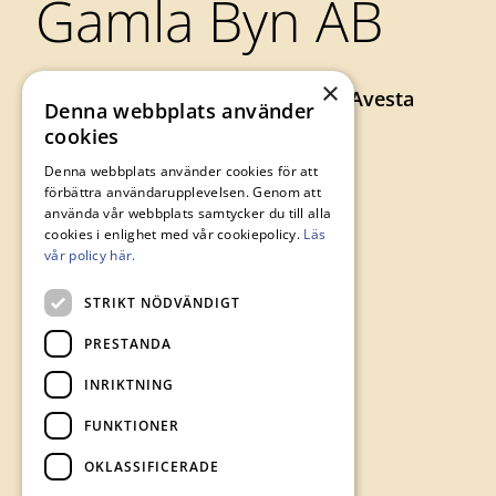
Gamla Byn AB
×
Axel Johnsons väg 73, 774 34 Avesta
Denna webbplats använder
0226-64 57 00
cookies
gamlabyn@avesta.se
Denna webbplats använder cookies för att
förbättra användarupplevelsen. Genom att
använda vår webbplats samtycker du till alla
cookies i enlighet med vår cookiepolicy.
Läs
vår policy här.
STRIKT NÖDVÄNDIGT
PRESTANDA
INRIKTNING
FUNKTIONER
OKLASSIFICERADE