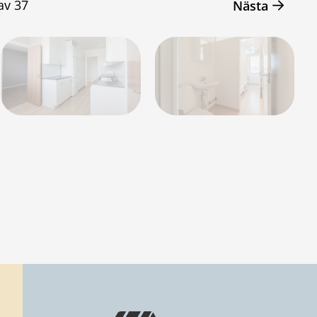
av
37
Nästa